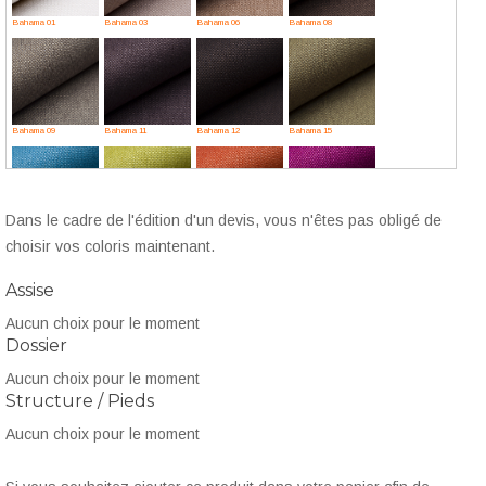
Bahama 01
Bahama 03
Bahama 06
Bahama 08
Bahama 09
Bahama 11
Bahama 12
Bahama 15
Dans le cadre de l'édition d'un devis, vous n'êtes pas obligé de
Bahama 16
Bahama 17
Bahama 19
Bahama 23
choisir vos coloris maintenant.
Assise
Aucun choix pour le moment
Dossier
Bahama 25
Bahama 30
Bahama 31
Bahama 32
Aucun choix pour le moment
Structure / Pieds
Aucun choix pour le moment
Bahama 33
Bahama 35
Bahama 36
Bahama 41