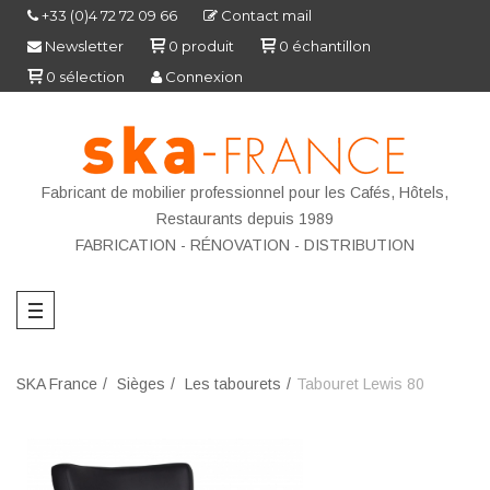
+33 (0)4 72 72 09 66
Contact mail
Newsletter
0
produit
0
échantillon
0
sélection
Connexion
Fabricant de mobilier professionnel pour les Cafés, Hôtels,
Restaurants depuis 1989
FABRICATION - R
ÉNOVATION - DISTRIBUTION
SKA France
Sièges
Les tabourets
Tabouret Lewis 80