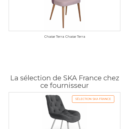
Soft 28
Soft 29
Soft 30
Soft 31
Chaise Terra Chaise Terra
Soft 32
Soft 33
Soft 34
Soft 35
La sélection de SKA France chez
Soft 66
ce fournisseur
Tissu JUKON
SÉLECTION SKA FRANCE
Jukon 01
Jukon 04
Jukon 05
Jukon 06