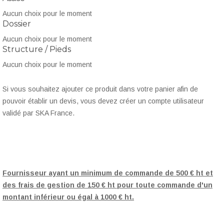
Aucun choix pour le moment
Dossier
Bahama 25
Bahama 30
Bahama 31
Bahama 32
Aucun choix pour le moment
Structure / Pieds
Aucun choix pour le moment
Bahama 33
Bahama 35
Bahama 36
Bahama 41
Si vous souhaitez ajouter ce produit dans votre panier afin de
pouvoir établir un devis, vous devez créer un compte utilisateur
validé par SKA France.
Bahama 42
Bahama 24
Bahama 34
Simili cuir SOFT
Fournisseur ayant un minimum de commande de 500 € ht et
des frais de gestion de 150 € ht pour toute commande d'un
Soft 01
Soft 02
Soft 03
Soft 04
montant inférieur ou égal à 1000 € ht.