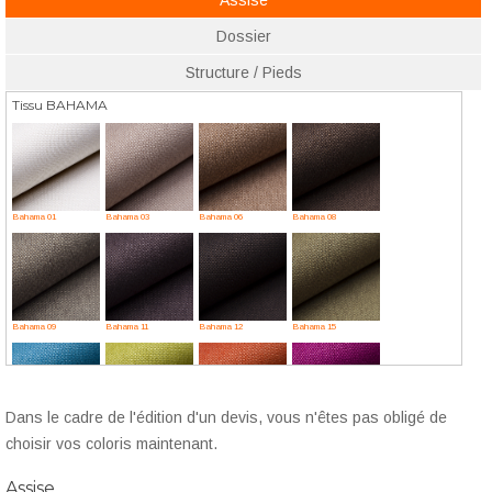
Assise
Dossier
Structure / Pieds
Tissu BAHAMA
Bahama 01
Bahama 03
Bahama 06
Bahama 08
Bahama 09
Bahama 11
Bahama 12
Bahama 15
Dans le cadre de l'édition d'un devis, vous n'êtes pas obligé de
Bahama 16
Bahama 17
Bahama 19
Bahama 23
choisir vos coloris maintenant.
Assise