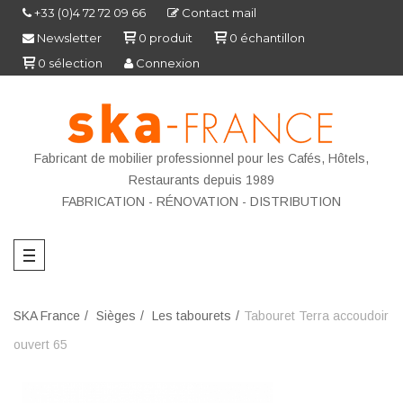
+33 (0)4 72 72 09 66
Contact mail
Newsletter
0
produit
0
échantillon
0
sélection
Connexion
Fabricant de mobilier professionnel pour les Cafés, Hôtels,
Restaurants depuis 1989
FABRICATION - R
ÉNOVATION - DISTRIBUTION
SKA France
Sièges
Les tabourets
Tabouret Terra accoudoir
ouvert 65