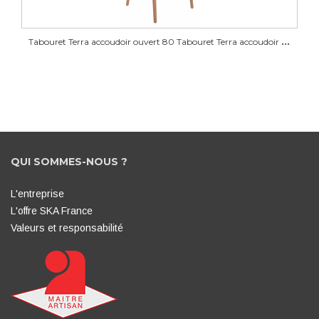
Jukon 12
Jukon 13
Jukon 15
Jukon 16
T
abouret Terra accoudoir ouvert 80 Tabouret Terra accoudoir ouvert 80
Jukon 17
QUI SOMMES-NOUS ?
L'entreprise
L'offre SKA France
Valeurs et responsabilité