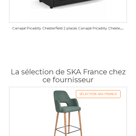
Soft 32
Soft 33
Soft 34
Soft 35
C
anapé Picadilly Chesterfield 2 places Canapé Picadilly Chesterfield 2 places
Soft 66
Tissu JUKON
La sélection de SKA France chez
ce fournisseur
Jukon 01
Jukon 04
Jukon 05
Jukon 06
SÉLECTION SKA FRANCE
Jukon 08
Jukon 09
Jukon 10
Jukon 11