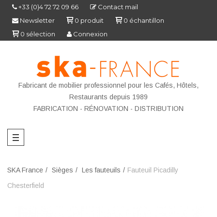
+33 (0)4 72 72 09 66
Contact mail
Newsletter
0
produit
0
échantillon
0
sélection
Connexion
Fabricant de mobilier professionnel pour les Cafés, Hôtels,
Restaurants depuis 1989
FABRICATION - R
ÉNOVATION - DISTRIBUTION
SKA France
Sièges
Les fauteuils
Fauteuil Picadilly
Chesterfield