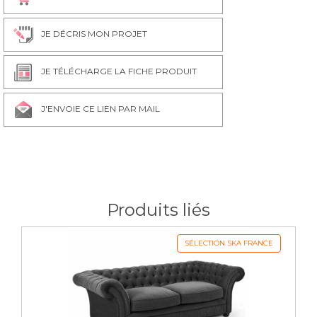
JE DÉCRIS MON PROJET
Soft 12
Soft 13
Soft 14
Soft 15
JE TÉLÉCHARGE LA FICHE PRODUIT
J'ENVOIE CE LIEN PAR MAIL
Soft 16
Soft 17
Soft 18
Soft 19
Produits liés
Soft 20
Soft 22
Soft 23
Soft 24
SÉLECTION SKA FRANCE
Soft 28
Soft 29
Soft 30
Soft 31