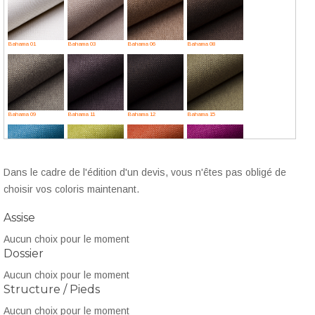
Bahama 01
Bahama 03
Bahama 06
Bahama 08
Bahama 09
Bahama 11
Bahama 12
Bahama 15
Dans le cadre de l'édition d'un devis, vous n'êtes pas obligé de
Bahama 16
Bahama 17
Bahama 19
Bahama 23
choisir vos coloris maintenant.
Assise
Aucun choix pour le moment
Dossier
Bahama 25
Bahama 30
Bahama 31
Bahama 32
Aucun choix pour le moment
Structure / Pieds
Aucun choix pour le moment