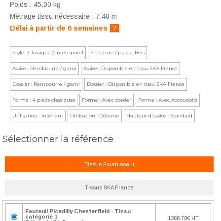
Poids : 45.00 kg
Métrage tissu nécessaire : 7.40 m
Délai à partir de 6 semaines
?
Style : Classique / Intemporel
Structure / pieds : Bois
Assise : Rembourré / garni
Assise : Disponible en tissu SKA France
Dossier : Rembourré / garni
Dossier : Disponible en tissu SKA France
Forme : 4 pieds classiques
Forme : Avec dossier
Forme : Avec Accoudoirs
Utilisation : Intérieur
Utilisation : Détente
Hauteur d'assise : Standard
Sélectionner la référence
Tissus Fournisseur
Tissus SKA France
Fauteuil Picadilly Chesterfield - Tissu
catégorie 1
1388.78€ HT