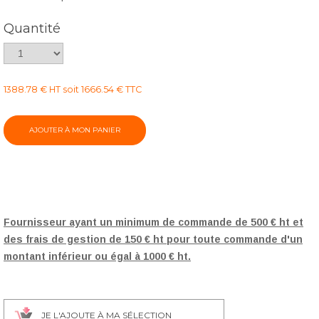
Bahama 33
Bahama 35
Bahama 36
Bahama 41
Quantité
Bahama 42
Bahama 24
Bahama 34
1388.78 € HT
soit 1666.54 € TTC
Simili cuir SOFT
Soft 01
Soft 02
Soft 03
Soft 04
Fournisseur ayant un minimum de commande de 500 € ht et
des frais de gestion de 150 € ht pour toute commande d'un
Soft 05
Soft 06
Soft 07
Soft 08
montant inférieur ou égal à 1000 € ht.
Soft 09
Soft 10A
Soft 10
Soft 11
JE L'AJOUTE À MA SÉLECTION