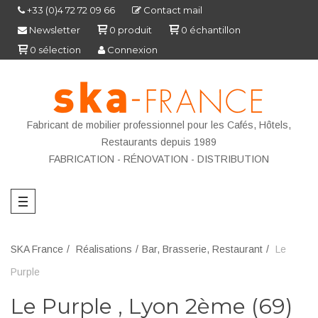
+33 (0)4 72 72 09 66
Contact mail
Newsletter
0
produit
0
échantillon
0
sélection
Connexion
Fabricant de mobilier professionnel pour les Cafés, Hôtels,
Restaurants depuis 1989
FABRICATION - R
ÉNOVATION - DISTRIBUTION
SKA France
Réalisations
Bar, Brasserie, Restaurant
Le
Purple
Le Purple , Lyon 2ème (69)