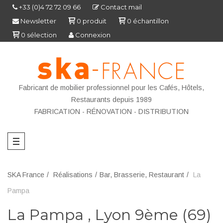
+33 (0)4 72 72 09 66
Contact mail
Newsletter
0
produit
0
échantillon
0
sélection
Connexion
Fabricant de mobilier professionnel pour les Cafés, Hôtels,
Restaurants depuis 1989
FABRICATION - R
ÉNOVATION - DISTRIBUTION
SKA France
Réalisations
Bar, Brasserie, Restaurant
La
Pampa
La Pampa , Lyon 9ème (69)