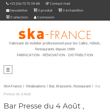
+33 (0)4 72 72 09 66
Contact mail
Newsletter
0
produit
0
échantillon
0
sélection
Connexion
Fabricant de mobilier professionnel pour les Cafés, Hôtels,
Restaurants depuis 1989
FABRICATION - R
ÉNOVATION - DISTRIBUTION
SKA France
Réalisations
Bar, Brasserie, Restaurant
Bar
Presse du 4 Août
Bar Presse du 4 Août ,